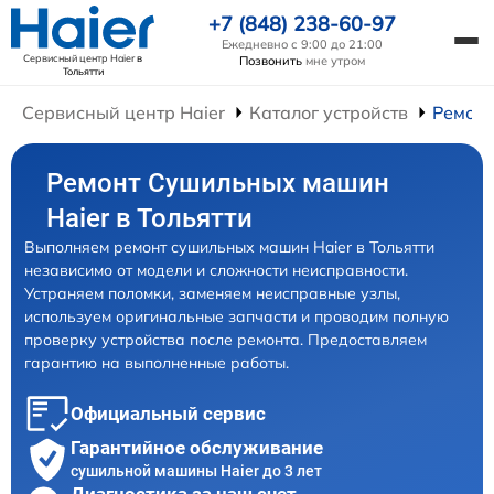
+7 (848) 238-60-97
Ежедневно с 9:00 до 21:00
Сервисный центр Haier
в
Позвонить
мне утром
Тольятти
Сервисный центр Haier
Каталог устройств
Ремон
Ремонт Сушильных машин
Haier в Тольятти
Выполняем ремонт сушильных машин Haier в Тольятти
независимо от модели и сложности неисправности.
Устраняем поломки, заменяем неисправные узлы,
используем оригинальные запчасти и проводим полную
проверку устройства после ремонта. Предоставляем
гарантию на выполненные работы.
Официальный сервис
Гарантийное обслуживание
сушильной машины Haier до 3 лет