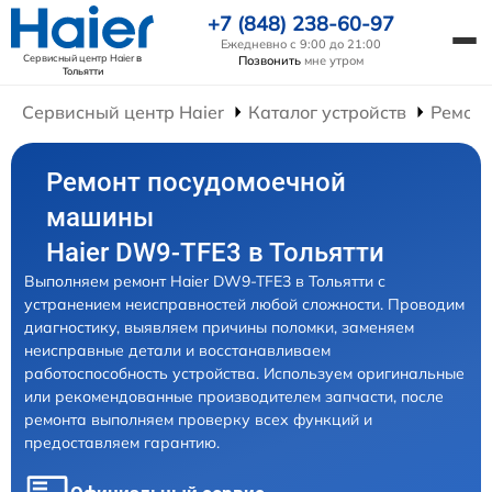
+7 (848) 238-60-97
Ежедневно с 9:00 до 21:00
Сервисный центр Haier
в
Позвонить
мне утром
Тольятти
Сервисный центр Haier
Каталог устройств
Ремон
Ремонт посудомоечной
машины
Haier DW9-TFE3 в Тольятти
Выполняем ремонт Haier DW9-TFE3 в Тольятти с
устранением неисправностей любой сложности. Проводим
диагностику, выявляем причины поломки, заменяем
неисправные детали и восстанавливаем
работоспособность устройства. Используем оригинальные
или рекомендованные производителем запчасти, после
ремонта выполняем проверку всех функций и
предоставляем гарантию.